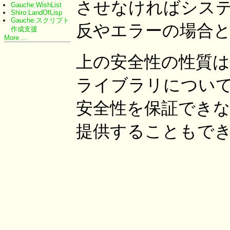
させなければシス
Gauche:WishList
Shiro:LandOfLisp
Gauche:スクリプト
反やエラーの場合
作成支援
More ...
上の安全性の性質
ライブラリについ
安全性を保証でき
提供することもで