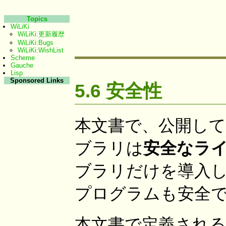
Topics
WiLiKi
WiLiKi:更新履歴
WiLiKi:Bugs
WiLiKi:WishList
Scheme
Gauche
Lisp
Sponsored Links
5.6 安全性
本文書で、公開し
ブラリは
安全なラ
ブラリだけを導入
プログラムも安全
本文書で定義され