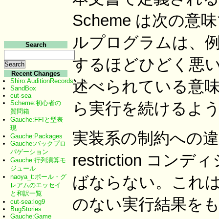
Scheme は次の
ルプログラムは、
Search
するほどひどく悪
Recent Changes
述べられている意
Shiro:AuditionRecords
SandBox
cut-sea
ら実行を続けるよ
Scheme:初心者の
質問箱
Gauche:FFIと型表
現
実装系の制約への違反があ
Gauche:Packages
Gauche:バックプロ
パゲーション
restriction
Gauche:行列演算モ
ジュール
ばならない。これ
naoya_t:ポール・グ
レアムのエッセイ
と和訳一覧
のない実行結果を
cut-sea:log9
BugStories
Gauche:Game