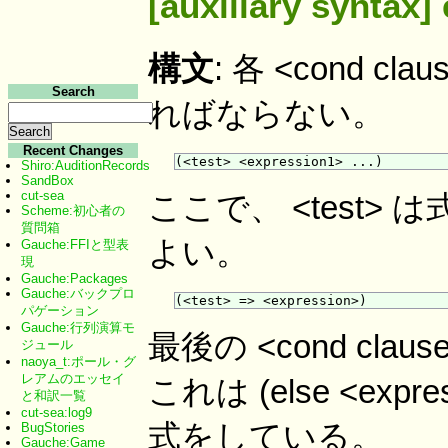
[auxiliary syntax] 
構文
: 各 <cond
Search
ればならない。
Recent Changes
Shiro:AuditionRecords
SandBox
cut-sea
ここで、 <test
Scheme:初心者の
質問箱
よい。
Gauche:FFIと型表
現
Gauche:Packages
Gauche:バックプロ
パゲーション
Gauche:行列演算モ
最後の <cond cla
ジュール
naoya_t:ポール・グ
レアムのエッセイ
これは (else <expres
と和訳一覧
cut-sea:log9
式をしている。
BugStories
Gauche:Game