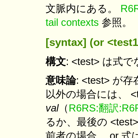
文脈内にある。
R6R
tail contexts
参照。
[syntax] (or <test1>
構文
: <test> 
意味論
: <test>
以外の場合には、 <
val
（
R6RS:翻訳:R6RS
るか、最後の <te
前者の場合、 or 式