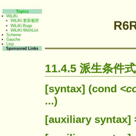
Topics
WiLiKi
WiLiKi:更新履歴
R6R
WiLiKi:Bugs
WiLiKi:WishList
Scheme
Gauche
Lisp
Sponsored Links
11.4.5 派生条件式
[syntax] (cond
<c
...)
[auxiliary syntax]