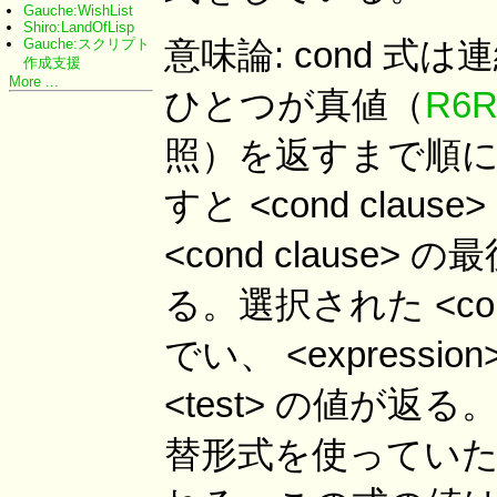
Gauche:WishList
Shiro:LandOfLisp
意味論: cond 式は連続す
Gauche:スクリプト
作成支援
More ...
ひとつが真値（
R6R
照）を返すまで順に評
すと <cond cla
<cond clause
る。選択された <cond
でい、 <expres
<test> の値が返る。選
替形式を使っていた場合