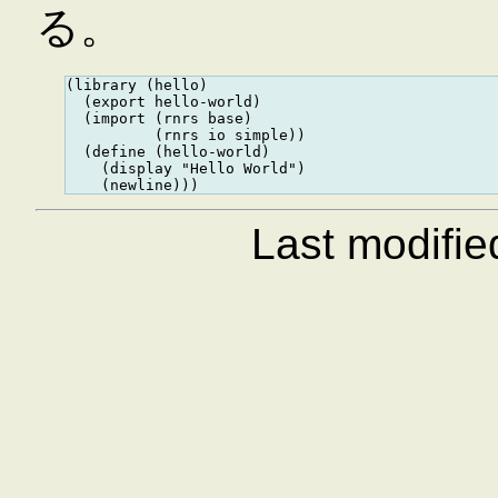
る。
(library (hello)

  (export hello-world)

  (import (rnrs base)

          (rnrs io simple))

  (define (hello-world)

    (display "Hello World")

Last modifi