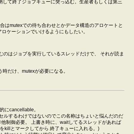
格納して終了ジョブキューに突っ込む。生産者もしくは第三
はmutexでの待ち合わせとかデータ構造のアロケートと
アロケーションでいけるようにもしたい。
を書き込むのはジョブを実行しているスレッドだけで、 それが読ま
いう時だけ、mutexが必要になる。
cancellable。
をキャンセルするわけではないのでこの名称はちょいと悩んだのだ
による排他制御必要。 上書き時に、waitしてるスレッドがあれば
jobをkillとマークしてから 終了キューに入れる。)