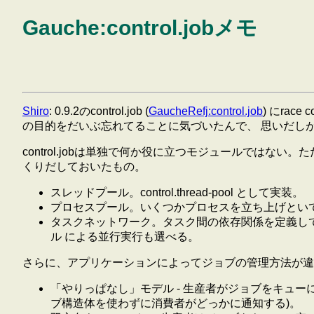
Gauche:control.jobメモ
Shiro
: 0.9.2のcontrol.job (
GaucheRefj:control.job
) にrac
の目的をだいぶ忘れてることに気づいたんで、 思いだし
control.jobは単独で何か役に立つモジュールではない
くりだしておいたもの。
スレッドプール。control.thread-pool として実装。
プロセスプール。いくつかプロセスを立ち上げとい
タスクネットワーク。タスク間の依存関係を定義し
ル による並行実行も選べる。
さらに、アプリケーションによってジョブの管理方法が違
「やりっぱなし」モデル - 生産者がジョブをキュー
ブ構造体を使わずに消費者がどっかに通知する)。