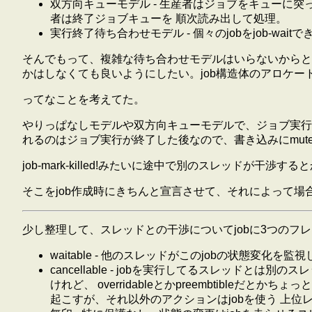
双方向キューモデル - 生産者はジョブをキューに
者は終了ジョブキューを 順次読み出して処理。
実行終了待ち合わせモデル - 個々のjobをjob-waitで
そんでもって、複雑な待ち合わせモデルはいらないからと
かはしなくても良いようにしたい。job構造体のアロケ
ってなことを考えてた。
やりっぱなしモデルや双方向キューモデルで、ジョブ実行中の干渉
れるのはジョブ実行が終了した後なので、書き込みにmut
job-mark-killed!みたいに途中で別のスレッドが干渉
そこをjob作成時にきちんと宣言させて、それによって場
少し整理して、スレッドとの干渉についてjobに3つのフ
waitable - 他のスレッドがこのjobの状態変化を監視し
cancellable - jobを実行してるスレッド
けれど、 overridableとかpreembtible
起こすが、それ以外のアクションはjobを使う 上位レイヤ依存 