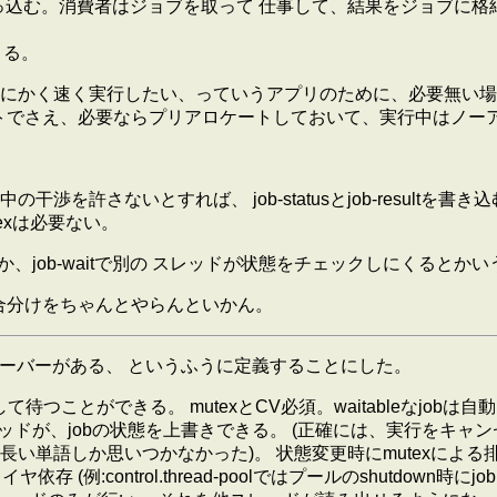
突っ込む。消費者はジョブを取って 仕事して、結果をジョブに
きる。
にかく速く実行したい、っていうアプリのために、必要無い場合
ートでさえ、必要ならプリアロケートしておいて、実行中はノー
を許さないとすれば、 job-statusとjob-result
exは必要ない。
するとか、job-waitで別の スレッドが状態をチェックしにくるとか
合分けをちゃんとやらんといかん。
レーバーがある、 というふうに定義することにした。
て待つことができる。 mutexとCV必須。waitableなjobは自動的に
とは別のスレッドが、jobの状態を上書きできる。 (正確には、実行
だとかちょっと長い単語しか思いつかなかった)。 状態変更時にmutex
(例:control.thread-poolではプールのshutdown時に