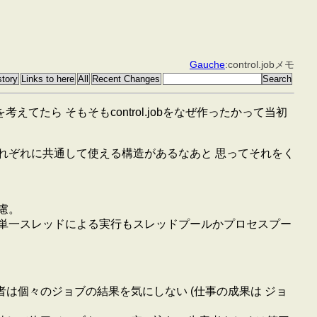
Gauche
:control.jobメモ
のを考えてたら そもそもcontrol.jobをなぜ作ったかって当初
って、それぞれに共通して使える構造があるなあと 思ってそれをく
慮。
単一スレッドによる実行もスレッドプールかプロセスプー
者は個々のジョブの結果を気にしない (仕事の成果は ジョ