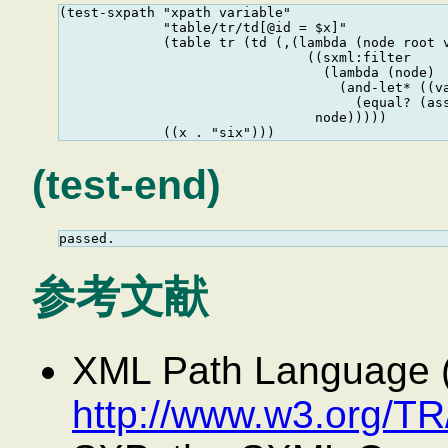
(test-sxpath "xpath variable"

             "table/tr/td[@id = $x]"

             (table tr (td (,(lambda (node root v
                               ((sxml:filter

                                 (lambda (node)

                                   (and-let* ((va
                                     (equal? (ass
                                node)))))

(test-end)
参考文献
XML Path Language (
http://www.w3.org/TR