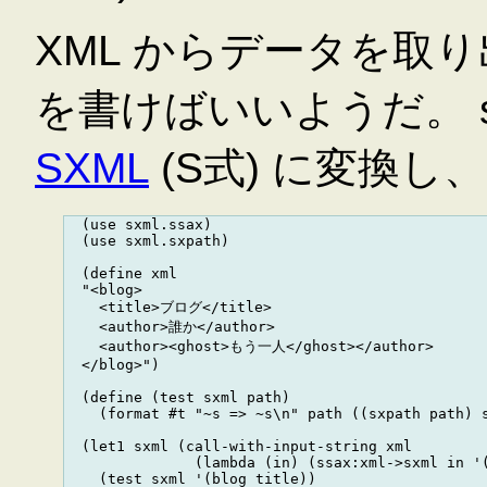
XML からデータを取
を書けばいいようだ。 ssax
SXML
(S式) に変換し、
  (use sxml.ssax)

  (use sxml.sxpath)

  (define xml

  "<blog>

    <title>ブログ</title>

    <author>誰か</author>

    <author><ghost>もう一人</ghost></author>

  </blog>")

  (define (test sxml path)

    (format #t "~s => ~s\n" path ((sxpath path) s
  (let1 sxml (call-with-input-string xml 

               (lambda (in) (ssax:xml->sxml in '(
    (test sxml '(blog title))
