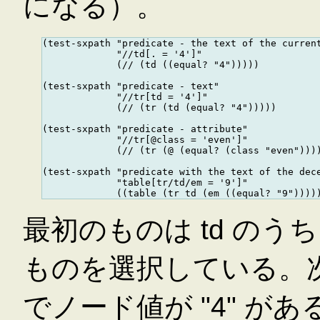
になる）。
(test-sxpath "predicate - the text of the current
             "//td[. = '4']"

             (// (td ((equal? "4")))))

(test-sxpath "predicate - text"

             "//tr[td = '4']"

             (// (tr (td (equal? "4")))))

(test-sxpath "predicate - attribute"

             "//tr[@class = 'even']"

             (// (tr (@ (equal? (class "even"))))
(test-sxpath "predicate with the text of the dece
             "table[tr/td/em = '9']"

最初のものは td のうち
ものを選択している。次は
でノード値が "4" 