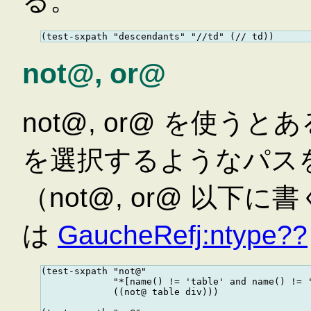
る。
not@, or@
not@, or@ を使
を選択するようなパス
（not@, or@ 以
は
GaucheRefj:ntype??
(test-sxpath "not@"

             "*[name() != 'table' and name() != '
             ((not@ table div)))
