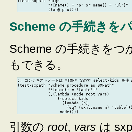
(test-sxpath "or@"

             "*[name() = 'p' or name() = 'ul']"

Scheme の手続き
Scheme の手続き
もできる。
;; コンテキストノードは *TOP* なので select-kids を使う
(test-sxpath "Scheme procedure as SXPath"

             "*[name() = 'table']"

             (,(lambda (node root vars)

                 ((select-kids

                   (lambda (n)

                     (eq? (sxml:name n) 'table)))
引数の
root
,
vars
は s