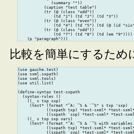
              (summary ""))

           (caption "test table")

           (tr (@ (class "odd"))

               (td "1") (td "2") (td "3"))

           (tr (@ (class "even"))

               (td "4") (td "5") (td (@ (id "six"
           (tr (@ (class "odd"))

               (td "7") (td "8") (td (em "9"))))

比較を簡単にするために g
(use gauche.test)

(use sxml.sxpath)

(use sxml.tools)

(use util.list)

(define-syntax test-sxpath

  (syntax-rules ()

    ((_ s txp sxp)

     (test* (format "‾A: ‾S & `‾S" s txp 'sxp)

            ((sxpath txp) *test-sxml* *test-sxml*
            ((sxpath `sxp) *test-sxml* *test-sxml
    ((_ s txp sxp vars)

     (test* (format "‾A: ‾S & `‾S with variables 
            ((sxpath txp) *test-sxml* *test-sxml*