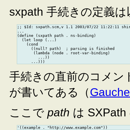
sxpath 手続きの定
;; $Id: sxpath.scm,v 1.1 2003/07/22 11:22:11 shir
...

(define (sxpath path . ns-binding)

  (let loop (...)

    (cond

      ((null? path)  ; parsing is finished

       (lambda (node . root-var-binding)

         ...))

手続きの直前のコメン
が書いてある（
Gauche
ここで
path
は SXPat