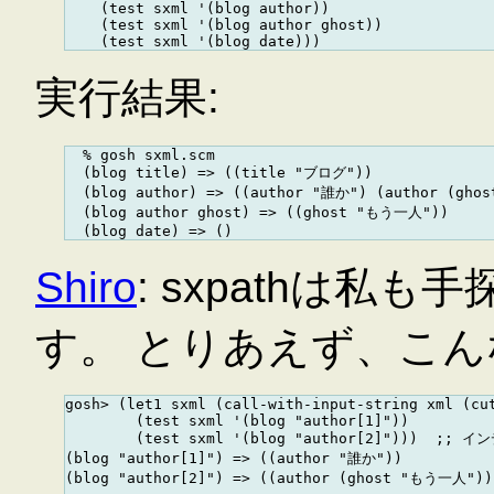
    (test sxml '(blog author))

    (test sxml '(blog author ghost))

実行結果:
  % gosh sxml.scm

  (blog title) => ((title "ブログ"))

  (blog author) => ((author "誰か") (author (gho
  (blog author ghost) => ((ghost "もう一人"))

Shiro
: sxpathは
す。 とりあえず、こ
gosh> (let1 sxml (call-with-input-string xml (cut
        (test sxml '(blog "author[1]"))

        (test sxml '(blog "author[2]")))  ;;
(blog "author[1]") => ((author "誰か"))

(blog "author[2]") => ((author (ghost "もう一人")))