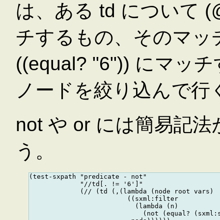
は、ある td について (@ (e
チするもの、そのマッ
((equal? "6"))
ノードを絞り込んで行
not や or には簡
う。
(test-sxpath "predicate - not"

             "//td[. != '6']"

             (// (td (,(lambda (node root vars)

                         ((sxml:filter

                           (lambda (n)

                             (not (equal? (sxml:s