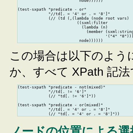
                          node))))))

(test-sxpath "predicate - or"

             "//td[. = '4' or . = '8']"

             (// (td (,(lambda (node root vars)

                         ((sxml:filter

                           (lambda (n)

                             (member (sxml:string
                                     '("4" "8")))
この場合は以下のように 
か、すべて XPath 
(test-sxpath "predicate - not(mixed)"

             "//td[. != '6']"

             (// "td[. != '6']"))

(test-sxpath "predicate - or(mixed)"

             "//td[. = '4' or . = '8']"

ノードの位置による選