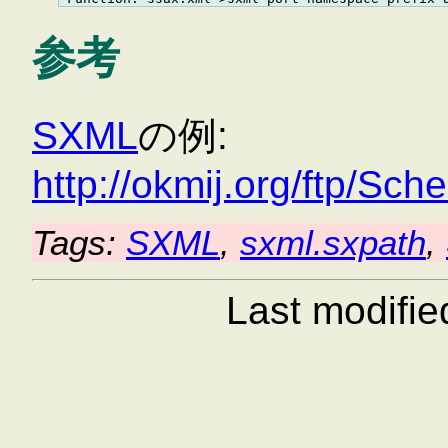
参考
SXML
の例:
http://okmij.org/ftp/S
Tags:
SXML
,
sxml.sxpath
,
Last modifi