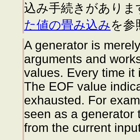
込み手続きがありま
た値の畳み込み
を参
A generator is merel
arguments and works 
values. Every time it i
The EOF value indica
exhausted. For exam
seen as a generator 
from the current input