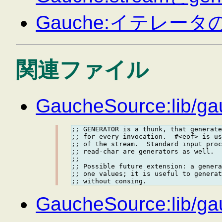
Gauche:イテレー
関連ファイル
GaucheSource:lib/ga
;; GENERATOR is a thunk, that generate
;; for every invocation.  #<eof> is us
;; of the stream.  Standard input proc
;; read-char are generators as well.

;;

;; Possible future extension: a genera
;; one values; it is useful to generat
GaucheSource:lib/ga