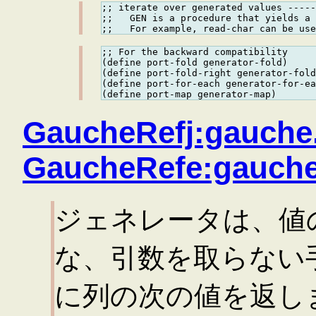
;; iterate over generated values -----
;;   GEN is a procedure that yields a 
;; For the backward compatibility

(define port-fold generator-fold)

(define port-fold-right generator-fold
(define port-for-each generator-for-ea
GaucheRefj:gauche
GaucheRefe:gauche
ジェネレータは、値
な、引数を取らない
に列の次の値を返し