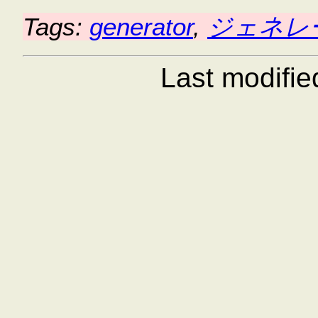
Tags:
generator
,
ジェネレ
Last modifi