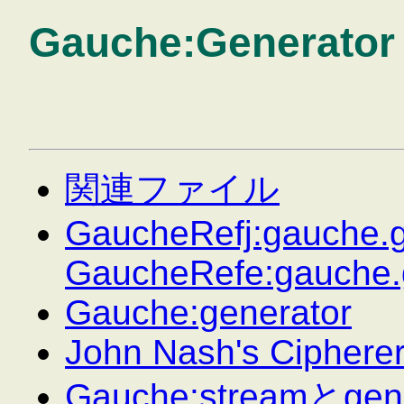
Gauche:Generator
関連ファイル
GaucheRefj:gauche.g
GaucheRefe:gauche.
Gauche:generator
John Nash's Ciphere
Gauche:streamとgene