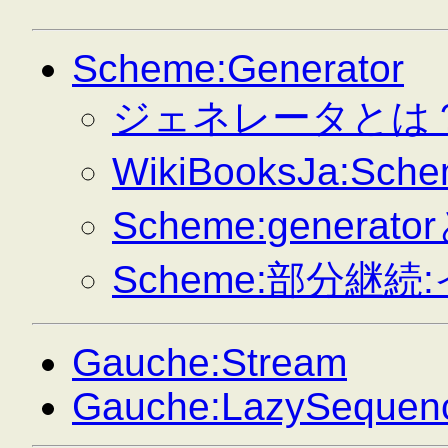
Scheme:Generator
ジェネレータとは
WikiBooksJa:
Scheme:generato
Scheme:部分継
Gauche:Stream
Gauche:LazySequen