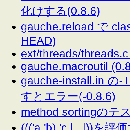
化けする(0.8.6)
gauche.reload で 
HEAD)
ext/threads/threads
gauche.macroutil (0.8
gauche-install
すとエラー(-0.8.6)
method sortingのテ
((('a 'b) 'c |...|