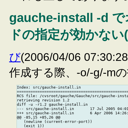
gauche-install
ドの指定が効かない(C
び
(2006/04/06 07:3
作成する際、-o/-g/
Index: src/gauche-install.in

=================================================
RCS file: /cvsroot/gauche/Gauche/src/gauche-insta
retrieving revision 1.2

diff -u -r1.2 gauche-install.in

--- src/gauche-install.in       17 Jul 2005 04:01
+++ src/gauche-install.in       6 Apr 2006 14:26:
@@ -85,15 +85,26 @@

   (newline (current-error-port))

   (exit 1))
