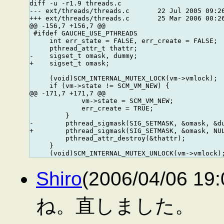
diff -u -r1.9 threads.c

--- ext/threads/threads.c       22 Jul 2005 09:26
+++ ext/threads/threads.c       25 Mar 2006 00:26
@@ -156,7 +156,7 @@

 #ifdef GAUCHE_USE_PTHREADS

     int err_state = FALSE, err_create = FALSE;

     pthread_attr_t thattr;

-    sigset_t omask, dummy;

+    sigset_t omask;

     (void)SCM_INTERNAL_MUTEX_LOCK(vm->vmlock);

     if (vm->state != SCM_VM_NEW) {

@@ -171,7 +171,7 @@

             vm->state = SCM_VM_NEW;

             err_create = TRUE;

         }

-        pthread_sigmask(SIG_SETMASK, &omask, &du
+        pthread_sigmask(SIG_SETMASK, &omask, NUL
         pthread_attr_destroy(&thattr);

     }

Shiro
(2006/04/06 
ね。直しました。