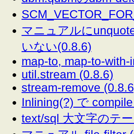
SCM_VECTOR_F
マニュアルにunquoteと
いない(0.8.6)
map-to, map-to-with-i
util.stream (0.8.6)
stream-remove (0.8.6
Inlining(?) で compile 
text/sql 大文字のテ