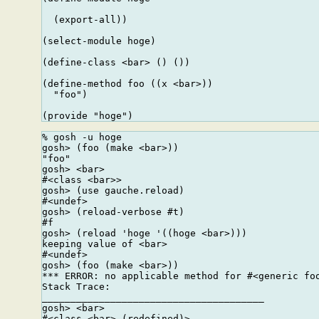
  (export-all))

(select-module hoge)

(define-class <bar> () ())

(define-method foo ((x <bar>))

  "foo")

% gosh -u hoge

gosh> (foo (make <bar>))

"foo"

gosh> <bar>

#<class <bar>>

gosh> (use gauche.reload)

#<undef>

gosh> (reload-verbose #t)

#f

gosh> (reload 'hoge '((hoge <bar>)))

keeping value of <bar>

#<undef>

gosh> (foo (make <bar>))

*** ERROR: no applicable method for #<generic foo
Stack Trace:

_______________________________________

gosh> <bar>
