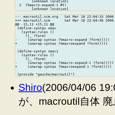
        [unknown location]

  2  (%macro-expand-1 #t)

--- macroutil.scm.org   Sat Mar 18 22:04:33 2006

+++ macroutil.scm       Sat Mar 18 22:04:46 2006

@@ -15,11 +15,11 @@

 (define-syntax xmac

   (syntax-rules ()

     ((_ ?form)

-     (unwrap-syntax (%macro-expand ?form)))))

+     (unwrap-syntax (%macroexpand ?form)))))

 (define-syntax xmac1

   (syntax-rules ()

     ((_ ?form)

-     (unwrap-syntax (%macro-expand-1 ?form)))))

+     (unwrap-syntax (%macroexpand-1 ?form)))))

Shiro
(2006/04/06 
が、macroutil自