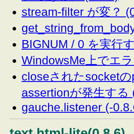
stream-filter が変？ (0
get_string_from_bod
BIGNUM / 0 を実行
WindowsMe上でエラー
closeされたsocke
assertionが発生する (-
gauche.listener (-0.8.
text.html-lite(0.8.6)