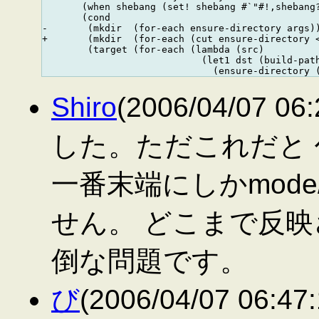
       (when shebang (set! shebang #`"#!,shebang?
       (cond

-       (mkdir  (for-each ensure-directory args))
+       (mkdir  (for-each (cut ensure-directory <
        (target (for-each (lambda (src)

                            (let1 dst (build-path
Shiro
(2006/04/07 0
した。ただこれだと
一番末端にしかmode/
せん。 どこまで反
倒な問題です。
び
(2006/04/07 06