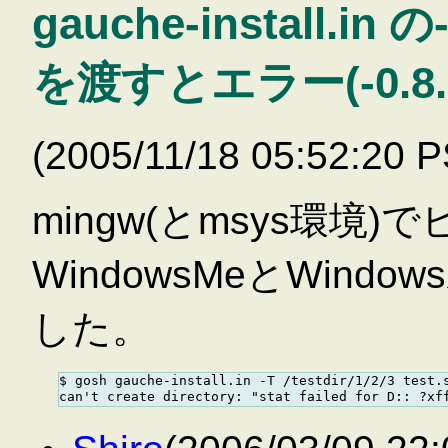
gauche-install
を渡すとエラー(-0.8.
(2005/11/18 05:52:20 
mingw(とmsys環境
WindowsMeとWin
した。
$ gosh gauche-install.in -T /testdir/1/2/3 test.s