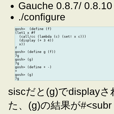
Gauche 0.8.7/ 0.8.10
./configure
gosh>  (define (f)

(let1 x #f

  (call/cc (lambda (c) (set! x c)))

  (display (+ 3 4))

  x))

f

gosh> (define g (f))

7g

gosh> (g)

7g

gosh> (define + -)

+

gosh> (g)

siscだと(g)でdisp
た、(g)の結果が#<subr 