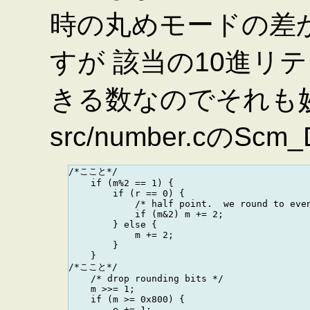
時の丸めモードの差
すが 該当の10進リ
きる数なのでそれも
src/number.cのScm_
/*ここと*/

    if (m%2 == 1) {

        if (r == 0) {

            /* half point.  we round to even
            if (m&2) m += 2;

        } else {

            m += 2;

        }

    }

/*ここと*/

    /* drop rounding bits */

    m >>= 1;

    if (m >= 0x800) {

        e += 1;
