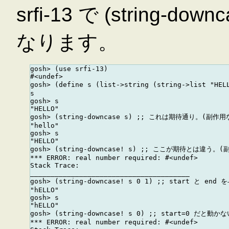
srfi-13 で (string-d
なります。
gosh> (use srfi-13)

#<undef>

gosh> (define s (list->string (string->list "HE
s

gosh> s

"HELLO"

gosh> (string-downcase s) ;; これは期待通り。(副作用
"hello"

gosh> s

"HELLO"

gosh> (string-downcase! s) ;; ここが期待とは違う。(
*** ERROR: real number required: #<undef>

Stack Trace:

_______________________________________

gosh> (string-downcase! s 0 1) ;; start と en
"hELLO"

gosh> s

"hELLO"

gosh> (string-downcase! s 0) ;; start=0 だと動
*** ERROR: real number required: #<undef>
