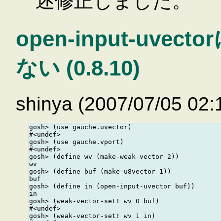
述修正しました。
open-input-uv
ない (0.8.10)
shinya (2007/07/05 02:
gosh> (use gauche.uvector)

#<undef>

gosh> (use gauche.vport)

#<undef>

gosh> (define wv (make-weak-vector 2))

wv

gosh> (define buf (make-u8vector 1))

buf

gosh> (define in (open-input-uvector buf))

in

gosh> (weak-vector-set! wv 0 buf)

#<undef>

gosh> (weak-vector-set! wv 1 in)
