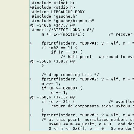
 #include <float.h>

+#include <stdio.h>

 #define LIBGAUCHE_BODY

 #include "gauche.h"

 #include "gauche/bignum.h"

@@ -346,6 +347,7 @@

 #endif /*SIZEOF_LONG < 8*/

     m += 1<<(mbits+1);          /* recover 
+    fprintf(stderr, "DUMP#1: v = %lf, m = %
     if (m%2 == 1) {

         if (r == 0) {

             /* half point.  we round to eve
@@ -356,6 +358,7 @@

     }

     /* drop rounding bits */

+    fprintf(stderr, "DUMP#2: v = %lf, m = %
     m >>= 1;

     if (m >= 0x800) {

         e += 1;

@@ -368,6 +371,7 @@

     if (e >= 31) {              /* overflow
         return dd.components.sign? 0xfc00 :
     }

+    fprintf(stderr, "DUMP#3: v = %lf, m = %
     /* at this point, normalized numbers sh
        0x400 <= m <= 0x7ff, e > 0,  and den