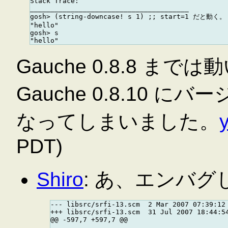
Stack Trace:

_______________________________________

gosh> (string-downcase! s 1) ;; start=1 だと動く。

"hello"

gosh> s

Gauche 0.8.8 ま
Gauche 0.8.10
なってしまいました。
PDT)
Shiro
: あ、エンバ
--- libsrc/srfi-13.scm  2 Mar 2007 07:39:12 
+++ libsrc/srfi-13.scm  31 Jul 2007 18:44:54
@@ -597,7 +597,7 @@
