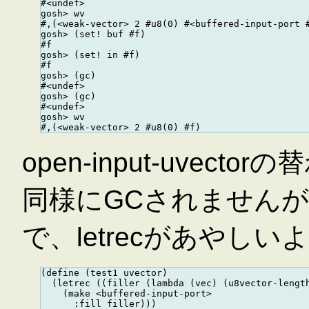
#<undef>

gosh> wv

#,(<weak-vector> 2 #u8(0) #<buffered-input-port #
gosh> (set! buf #f)

#f

gosh> (set! in #f)

#f

gosh> (gc)

#<undef>

gosh> (gc)

#<undef>

gosh> wv

open-input-uvect
同様にGCされませんが、
で、letrecがあやし
(define (test1 uvector)

  (letrec ((filler (lambda (vec) (u8vector-length
    (make <buffered-input-port>

      :fill filler)))
