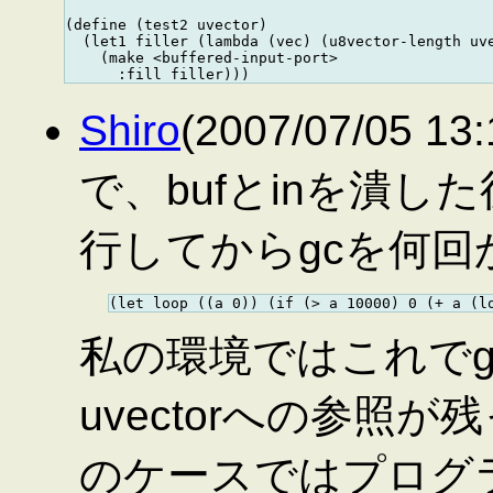
(define (test2 uvector)

  (let1 filler (lambda (vec) (u8vector-length uve
    (make <buffered-input-port>

Shiro
(2007/07/05 
で、bufとinを潰し
行してからgcを何
私の環境ではこれでg
uvectorへの参照
のケースではプログ