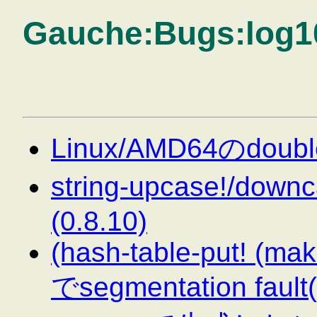
Gauche:Bugs:log1
Linux/AMD64のdouble
string-upcase!/d
(0.8.10)
(hash-table-put! (make
でsegmentation fault(