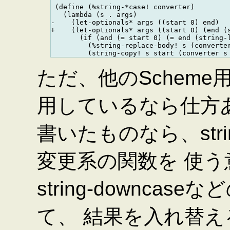
 (define (%string-*case! converter)

   (lambda (s . args)

-    (let-optionals* args ((start 0) end)

+    (let-optionals* args ((start 0) (end (s
       (if (and (= start 0) (= end (string-l
         (%string-replace-body! s (converter
ただ、他のSchem
用しているなら仕方あ
書いたものなら、strin
変更系の関数を 使
string-downca
て、 結果を入れ替