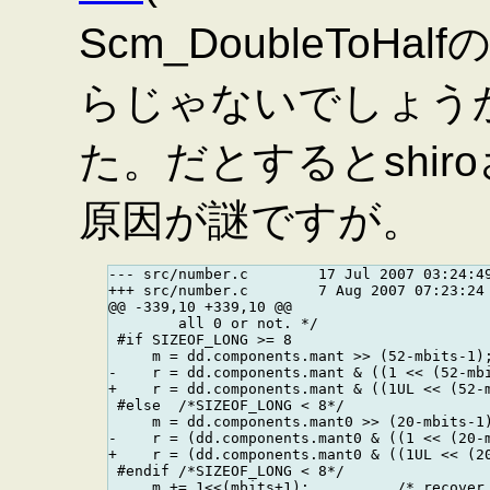
Scm_DoubleToH
らじゃないでしょう
た。だとするとshi
原因が謎ですが。
--- src/number.c        17 Jul 2007 03:24:49
+++ src/number.c        7 Aug 2007 07:23:24 
@@ -339,10 +339,10 @@

        all 0 or not. */

 #if SIZEOF_LONG >= 8

     m = dd.components.mant >> (52-mbits-1);
-    r = dd.components.mant & ((1 << (52-mbi
+    r = dd.components.mant & ((1UL << (52-m
 #else  /*SIZEOF_LONG < 8*/

     m = dd.components.mant0 >> (20-mbits-1)
-    r = (dd.components.mant0 & ((1 << (20-m
+    r = (dd.components.mant0 & ((1UL << (20
 #endif /*SIZEOF_LONG < 8*/
