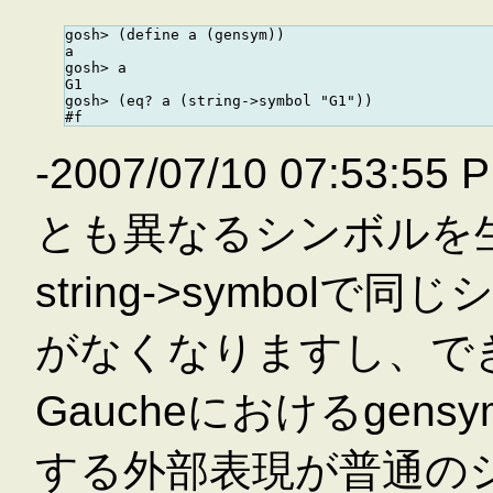
gosh> (define a (gensym))

a

gosh> a

G1

gosh> (eq? a (string->symbol "G1"))

-2007/07/10 07:53:
とも異なるシンボルを
string->symbo
がなくなりますし、で
Gaucheにおけるge
する外部表現が普通の