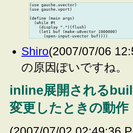
(use gauche.uvector)

(use gauche.vport)

(define (main args)

  (while #t

    (display ".")(flush)

    (let1 buf (make-u8vector 1000000)

Shiro
(2007/07/06 
の原因ぽいですね。
inline展開されるbu
変更したときの動作
(2007/07/02 02:49:3