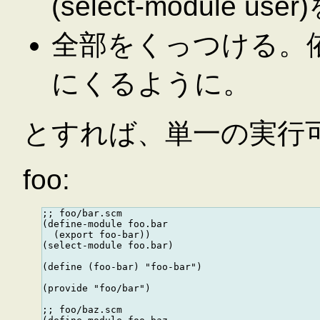
(select-module use
全部をくっつける。
にくるように。
とすれば、単一の実行
foo:
;; foo/bar.scm

(define-module foo.bar

  (export foo-bar))

(select-module foo.bar)

(define (foo-bar) "foo-bar")

(provide "foo/bar")

;; foo/baz.scm
