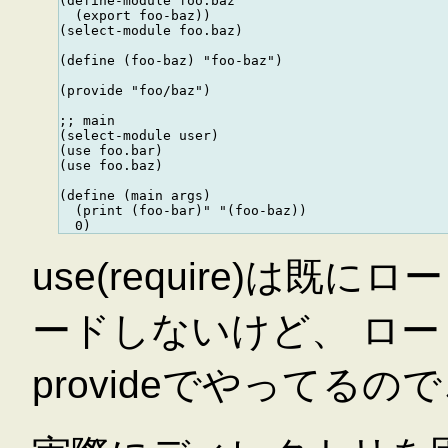
(define-module foo.baz

  (export foo-baz))

(select-module foo.baz)

(define (foo-baz) "foo-baz")

(provide "foo/baz")

;; main

(select-module user)

(use foo.bar)

(use foo.baz)

(define (main args)

  (print (foo-bar)" "(foo-baz))

use(require)は
ードしないけど、 ロ
provideでやってる