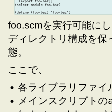
  (export foo-baz))

(select-module foo.baz)

foo.scmを実行可能
ディレクトリ構成を保
態。
ここで、
各ライブラリファイルの
メインスクリプトのadd