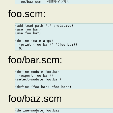
foo.scm:
(add-load-path "." :relative)

(use foo.bar)

(use foo.baz)

(define (main args)

  (print (foo-bar)" "(foo-baz))

foo/bar.scm:
(define-module foo.bar

  (export foo-bar))

(select-module foo.bar)

foo/baz.scm
(define-module foo.baz
