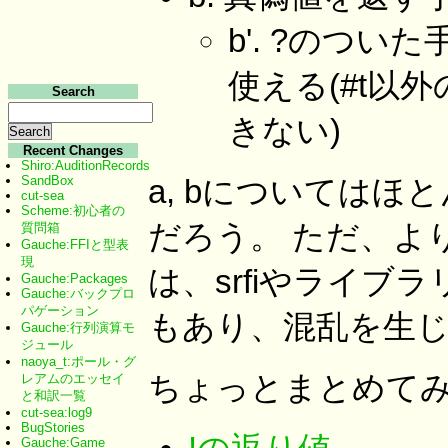
b'. ?のつ
使える(#t以
Search
きない)
Recent Changes
Shiro:AuditionRecords
SandBox
a, bについては
cut-sea
Scheme:初心者の
だろう。 ただ、より
質問箱
Gauche:FFIと型表
現
は、srfiやライブ
Gauche:Packages
Gauche:バックプロ
パゲーション
もあり、混乱を生
Gauche:行列演算モ
ジュール
naoya_t:ポール・グ
ちょっとまとめて
レアムのエッセイ
と和訳一覧
cut-sea:log9
BugStories
Gauche:Game