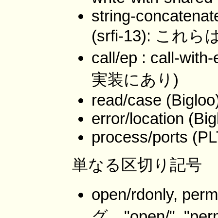
string-concatenat
(srfi-13): これら
call/ep : call-w
実装にあり)
read/case (Bigloo)
error/location (Big
process/ports (PLT
単なる区切り記号
open/rdonly, per
グ。"open/", "pe