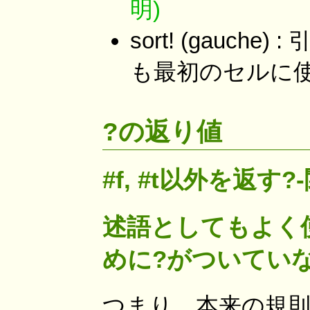
明)
sort! (gauc
も最初のセルに
?の返り値
#f, #t以外を返す?
述語としてもよく使
めに?がついてい
つまり、本来の規則(