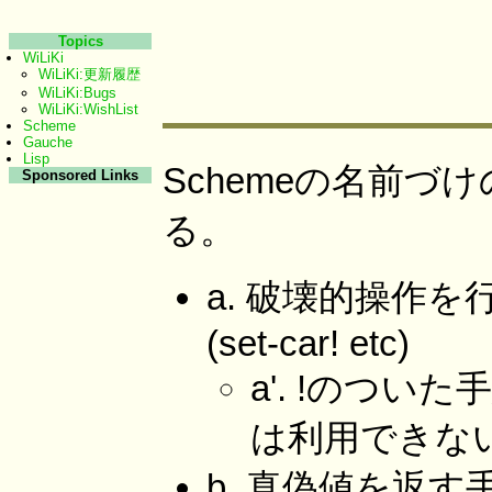
Topics
WiLiKi
WiLiKi:更新履歴
WiLiKi:Bugs
WiLiKi:WishList
Scheme
Gauche
Lisp
Schemeの名前
Sponsored Links
る。
a. 破壊的操作
(set-car! etc)
a'. !のついた
は利用できない
b. 真偽値を返す