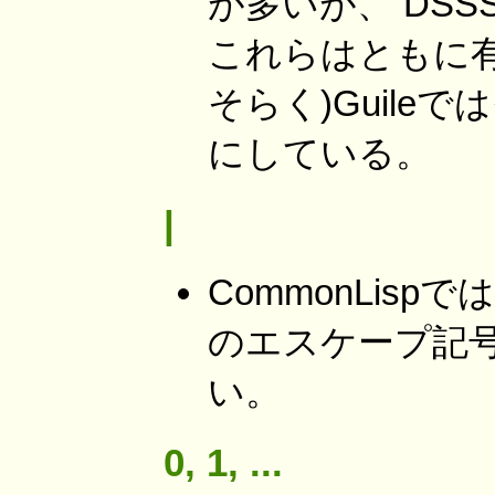
が多いが、 DSSS
これらはともに有
そらく)Guileで
にしている。
|
CommonLis
のエスケープ記号
い。
0, 1, ...