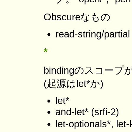
Obscureなもの
read-string/partial
*
bindingのスコ
(起源はlet*か)
let*
and-let* (srfi-2)
let-optionals*