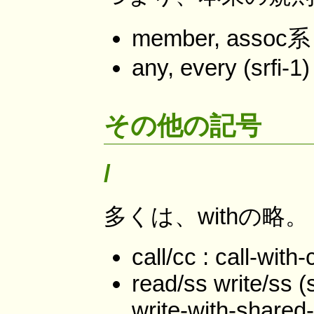
member, assoc系
any, every (srfi-1)
その他の記号
/
多くは、withの略。
call/cc : call-with
read/ss write/ss (
write-with-shared-