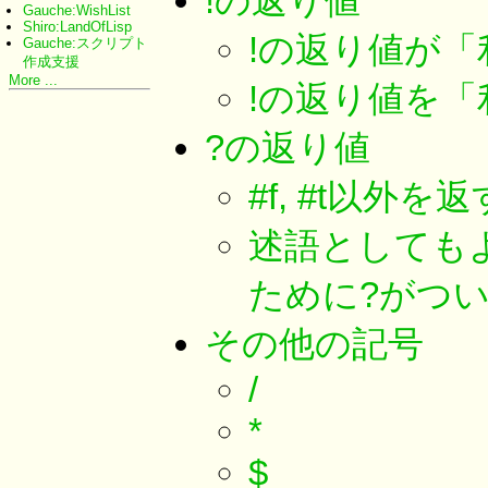
!の返り値
Gauche:WishList
Shiro:LandOfLisp
!の返り値が
Gauche:スクリプト
作成支援
More ...
!の返り値を
?の返り値
#f, #t以外を
述語としてもよ
ために?がつ
その他の記号
/
*
$