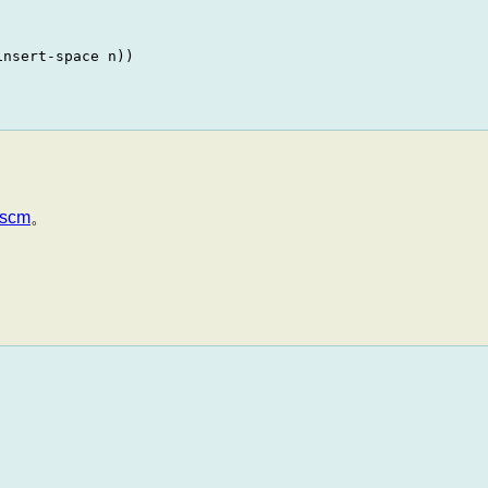
nsert-space n))

t.scm
。