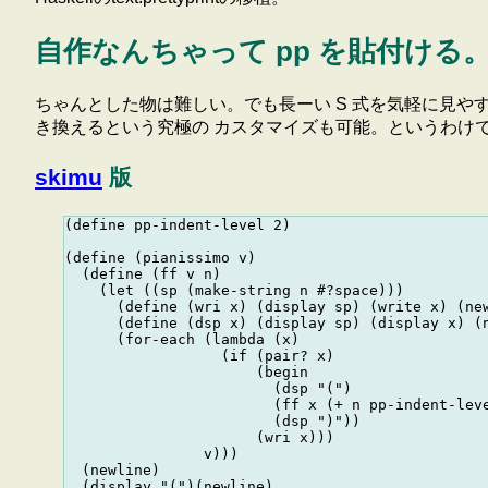
自作なんちゃって pp を貼付ける
ちゃんとした物は難しい。でも長ーい S 式を気軽に見
き換えるという究極の カスタマイズも可能。というわけ
skimu
版
(define pp-indent-level 2)

(define (pianissimo v)

  (define (ff v n)

    (let ((sp (make-string n #?space)))

      (define (wri x) (display sp) (write x) (new
      (define (dsp x) (display sp) (display x) (n
      (for-each (lambda (x)

                  (if (pair? x)

                      (begin 

                        (dsp "(")

                        (ff x (+ n pp-indent-leve
                        (dsp ")"))

                      (wri x)))

                v)))

  (newline)

  (display "(")(newline)
