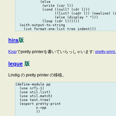
            (else

             (write (car l))

             (cond ((null? (cdr l)))

                   ((list? (cadr l)) (newline) (i
                   (else (display " ")))

             (loop (cdr l))))))

  (with-output-to-string

hira
版
Kisp
でpretty printerを書いていらっしゃいます:
pretty-prin
leque
版
Lindig の pretty printer の移植。
(define-module pp

  (use srfi-1)

  (use util.list)

  (use util.match)

  (use text.tree)

  (export pretty-print

          x->pp

          ))
