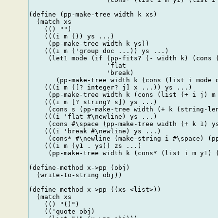
(define (pp-make-tree width k xs)

  (match xs

    (() "")

    (((i m ()) ys ...)

     (pp-make-tree width k ys))

    (((i m ('group doc ...)) ys ...)

     (let1 mode (if (pp-fits? (- width k) (cons (
                    'flat

                    'break)

       (pp-make-tree width k (cons (list i mode d
    (((i m ([? integer? j] x ...)) ys ...)

     (pp-make-tree width k (cons (list (+ i j) m 
    (((i m [? string? s]) ys ...)

     (cons s (pp-make-tree width (+ k (string-len
    (((i 'flat #\newline) ys ...)

     (cons #\space (pp-make-tree width (+ k 1) ys
    (((i 'break #\newline) ys ...)

     (cons* #\newline (make-string i #\space) (pp
    (((i m (y1 . ys)) zs ...)

     (pp-make-tree width k (cons* (list i m y1) (
(define-method x->pp (obj)

  (write-to-string obj))

(define-method x->pp ((xs <list>))

  (match xs

    (() "()")

    (('quote obj)
