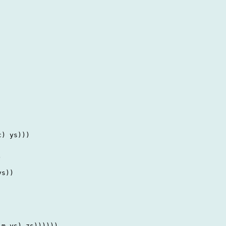
) ys)))



s))

m ys) zs))))))
