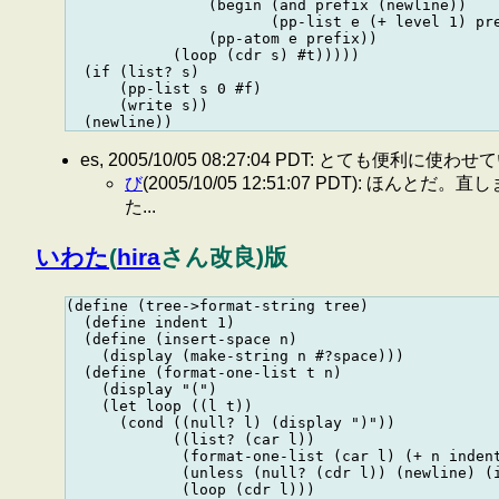
                (begin (and prefix (newline))

                       (pp-list e (+ level 1) pre
                (pp-atom e prefix))

            (loop (cdr s) #t)))))

  (if (list? s)

      (pp-list s 0 #f)

      (write s))

es, 2005/10/05 08:27:04 PDT: とて
び
(2005/10/05 12:51:07 PDT)
た...
いわた
(
hira
さん改良)版
(define (tree->format-string tree)

  (define indent 1)

  (define (insert-space n)

    (display (make-string n #?space)))

  (define (format-one-list t n)

    (display "(")

    (let loop ((l t))

      (cond ((null? l) (display ")"))

            ((list? (car l))

             (format-one-list (car l) (+ n indent
             (unless (null? (cdr l)) (newline) (i
             (loop (cdr l)))
