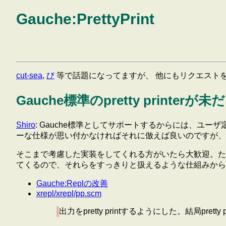
Gauche:PrettyPrint
cut-sea
,
び
等で話題になってますが、 他にもリクエスト
Gauche標準のpretty printer
Shiro
: Gauche標準としてサポートするからには、ユーザ定義
ーな仕様が思い付かなければそれに倣えば良いのですが、
そこまで考慮した実装をしてくれる方がいたら大歓迎。ただ、再帰的
てくるので、それらをすっきりと扱えるような仕組みから 考
Gauche:Replの改善
xrepl/xrepl/pp.scm
出力をpretty printするようにした。結局pretty