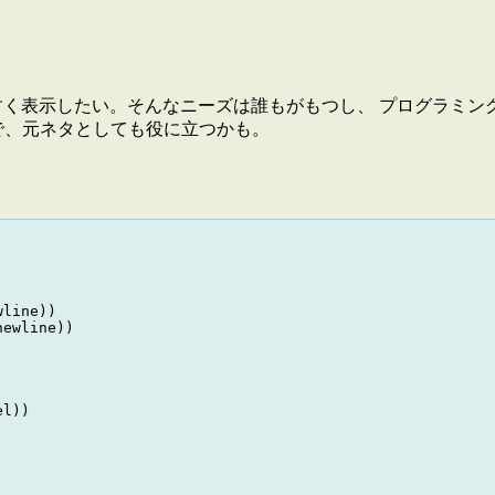
。
やすく表示したい。そんなニーズは誰もがもつし、 プログラミ
で、元ネタとしても役に立つかも。
line))

ewline))

l))
