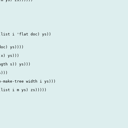
list i 'flat doc) ys))

oc) ys))))

x) ys)))

gth s)) ys)))

)))

-make-tree width i ys)))

list i m ys) zs)))))
