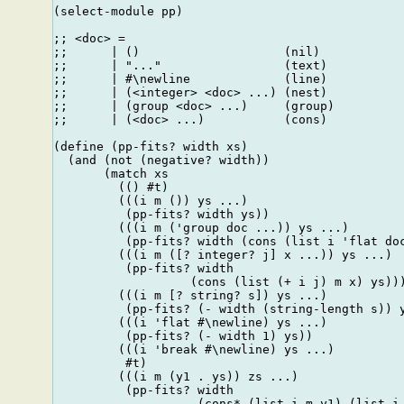
(select-module pp)

;; <doc> =

;;      | ()                    (nil)

;;      | "..."                 (text)

;;      | #\newline             (line)

;;      | (<integer> <doc> ...) (nest)

;;      | (group <doc> ...)     (group)

;;      | (<doc> ...)           (cons)

(define (pp-fits? width xs)

  (and (not (negative? width))

       (match xs

         (() #t)

         (((i m ()) ys ...)

          (pp-fits? width ys))

         (((i m ('group doc ...)) ys ...)

          (pp-fits? width (cons (list i 'flat doc
         (((i m ([? integer? j] x ...)) ys ...)

          (pp-fits? width

                   (cons (list (+ i j) m x) ys)))
         (((i m [? string? s]) ys ...)

          (pp-fits? (- width (string-length s)) y
         (((i 'flat #\newline) ys ...)

          (pp-fits? (- width 1) ys))

         (((i 'break #\newline) ys ...)

          #t)

         (((i m (y1 . ys)) zs ...)

          (pp-fits? width

                    (cons* (list i m y1) (list i 