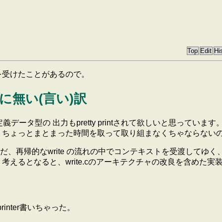
を受けたことがあるので。
が未だに無い(言い)訳
データ型の 出力もpretty printされて欲しいと思っています
 ちょっとまとまった時間を取って取り組まなくちゃならないの
なwrite の流れの中でコンテキストを受渡してゆく、という処理はp
えるとなると、write.cのアーキテクチャの改良を含めた実
 printer書いちゃった。