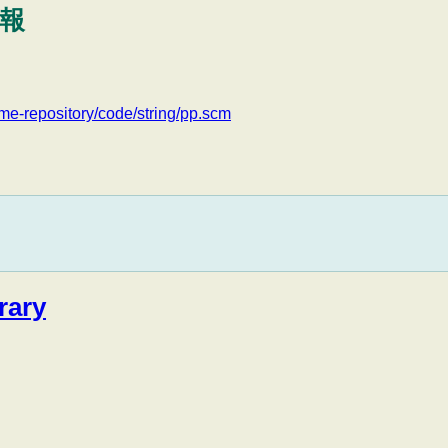
情報
eme-repository/code/string/pp.scm
rary