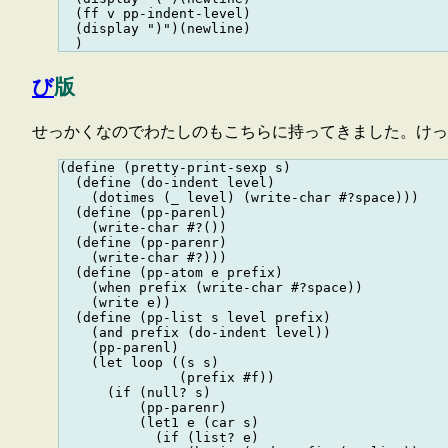
  (ff v pp-indent-level)

  (display ")")(newline)

び
版
せっかくなのでわたしのもこちらに持ってきました。けっ
(define (pretty-print-sexp s)

  (define (do-indent level)

    (dotimes (_ level) (write-char #?space)))

  (define (pp-parenl)

    (write-char #?())

  (define (pp-parenr)

    (write-char #?)))

  (define (pp-atom e prefix)

    (when prefix (write-char #?space))

    (write e))

  (define (pp-list s level prefix)

    (and prefix (do-indent level))

    (pp-parenl)

    (let loop ((s s)

               (prefix #f))

      (if (null? s)

          (pp-parenr)

          (let1 e (car s)

            (if (list? e)
