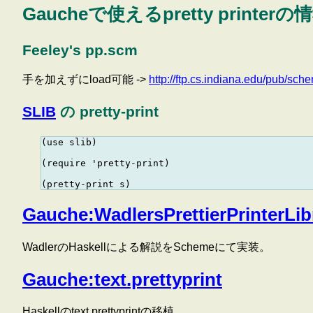
Gaucheで使えるpretty printerの
Feeley's pp.scm
手を加えずにload可能 ->
http://ftp.cs.indiana.edu/pub/sch
SLIB
の pretty-print
(use slib)

(require 'pretty-print)

Gauche:WadlersPrettierPrinterLib
WadlerのHaskellによる解説をSchemeにて実装。
Gauche:text.prettyprint
Haskellのtext.prettyprintの移植。