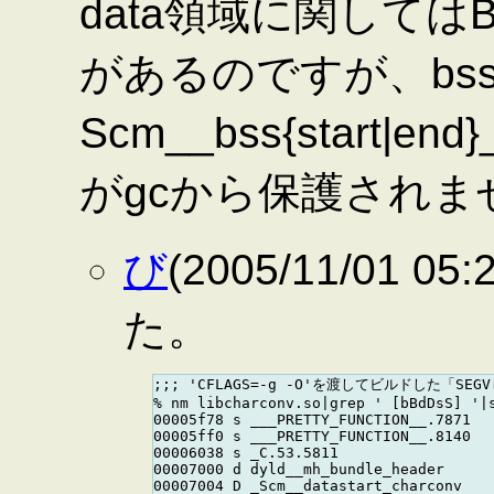
data領域に関しては
があるのですが、bs
Scm__bss{start|
がgcから保護されま
び
(2005/11/01 0
た。
;;; 'CFLAGS=-g -O'を渡してビルドした「SEG
% nm libcharconv.so|grep ' [bBdDsS] '|s
00005f78 s ___PRETTY_FUNCTION__.7871

00005ff0 s ___PRETTY_FUNCTION__.8140

00006038 s _C.53.5811

00007000 d dyld__mh_bundle_header

00007004 D _Scm__datastart_charconv
