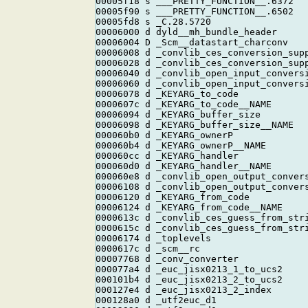
00005f18 s ___PRETTY_FUNCTION__.6372

00005f90 s ___PRETTY_FUNCTION__.6502

00005fd8 s _C.28.5720

00006000 d dyld__mh_bundle_header

00006004 D _Scm__datastart_charconv

00006008 d _convlib_ces_conversion_supp
00006028 d _convlib_ces_conversion_supp
00006040 d _convlib_open_input_conversi
00006060 d _convlib_open_input_conversi
00006078 d _KEYARG_to_code

0000607c d _KEYARG_to_code__NAME

00006094 d _KEYARG_buffer_size

00006098 d _KEYARG_buffer_size__NAME

000060b0 d _KEYARG_ownerP

000060b4 d _KEYARG_ownerP__NAME

000060cc d _KEYARG_handler

000060d0 d _KEYARG_handler__NAME

000060e8 d _convlib_open_output_convers
00006108 d _convlib_open_output_convers
00006120 d _KEYARG_from_code

00006124 d _KEYARG_from_code__NAME

0000613c d _convlib_ces_guess_from_stri
0000615c d _convlib_ces_guess_from_stri
00006174 d _toplevels

0000617c d _scm__rc

00007768 d _conv_converter

000077a4 d _euc_jisx0213_1_to_ucs2

000101b4 d _euc_jisx0213_2_to_ucs2

000127e4 d _euc_jisx0213_2_index

000128a0 d _utf2euc_d1
