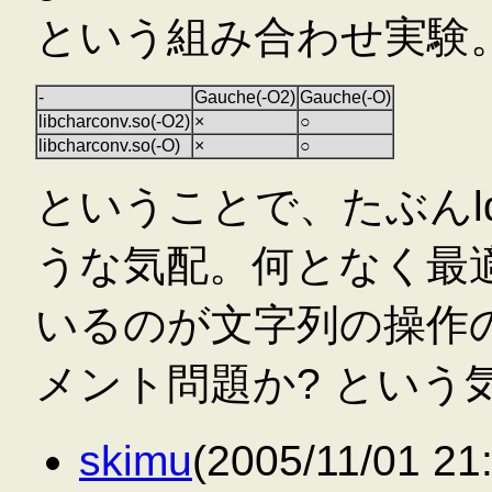
という組み合わせ実験
-
Gauche(-O2)
Gauche(-O)
libcharconv.so(-O2)
×
○
libcharconv.so(-O)
×
○
ということで、たぶんl
うな気配。何となく最
いるのが文字列の操作
メント問題か? という
skimu
(2005/11/01 2