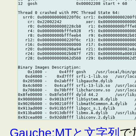
12  gosh                0x00002208 start + 60

Thread 0 crashed with PPC Thread State 64:

  srr0: 0x0000000000220f0c srr1: 0x000000000200f9
    cr: 0x22002242          xer: 0x00000000000000
    r0: 0x0000000000228cb8   r1: 0x00000000bfffe8
    r4: 0x00000000bfffe928   r5: 0x00000000000000
    r8: 0x00000000bfffeeb4   r9: 0x00000000002b01
   r12: 0x0000000000220f6c  r13: 0x00000000000000
   r16: 0x0000000000000000  r17: 0x00000000000000
   r20: 0x0000000000298a94  r21: 0x00000000002e8a
   r24: 0x00000000002b087f  r25: 0x00000000a0001b
   r28: 0x000000000062d560  r29: 0x000000000062d5
Binary Images Description:

    0x1000 -     0x4fff gosh    /usr/local/bin/go
   0xd4000 -    0xd7fff srfi-1-lib.so   /usr/loca
  0x205000 -   0x2abfff libgauche.dylib         /
  0x4c6000 -   0x4cafff srfi-13-lib.so  /usr/loca
  0x706000 -   0x70bfff libcharconv.so  /usr/loca
0x8fe00000 - 0x8fe54fff dyld 44.2       /usr/lib/
0x90000000 - 0x901b3fff libSystem.B.dylib       /
0x9020b000 - 0x90210fff libmathCommon.A.dylib   /
0x913ad000 - 0x913b5fff libgcc_s.1.dylib        /
0x913ba000 - 0x913dbfff libmx.A.dylib   /usr/lib/
Gauche:MTと文字列
で