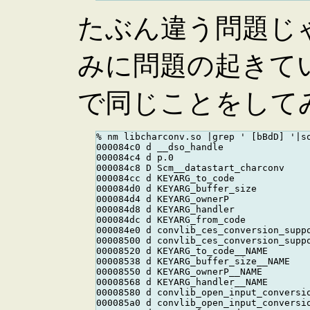
たぶん違う問題じ
みに問題の起きていないN
で同じことをしてみた('
% nm libcharconv.so |grep ' [bBdD] '|so
000084c0 d __dso_handle

000084c4 d p.0

000084c8 D Scm__datastart_charconv

000084cc d KEYARG_to_code

000084d0 d KEYARG_buffer_size

000084d4 d KEYARG_ownerP

000084d8 d KEYARG_handler

000084dc d KEYARG_from_code

000084e0 d convlib_ces_conversion_suppo
00008500 d convlib_ces_conversion_suppo
00008520 d KEYARG_to_code__NAME

00008538 d KEYARG_buffer_size__NAME

00008550 d KEYARG_ownerP__NAME

00008568 d KEYARG_handler__NAME

00008580 d convlib_open_input_conversio
000085a0 d convlib_open_input_conversio