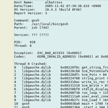
Host Name:      albatross

Date/Time:      2005-11-02 07:39:38.633 +0900

OS Version:     10.4.3 (Build 8F46)

Report Version: 3

Command: gosh

Path:    /usr/local/bin/gosh

Parent:  zsh [744]

Version: ??? (???)

PID:    928

Thread: 0

Exception:  EXC_BAD_ACCESS (0x0001)

Codes:      KERN_INVALID_ADDRESS (0x0001) at 0x00
Thread 0 Crashed:

0   libgauche.dylib     0x00220f0c get_string_fro
1   libgauche.dylib     0x00228cb8 Scm_PutsUnsafe
2   libgauche.dylib     0x00228dfc Scm_Puts + 84 
3   libgauche.dylib     0x00224788 string_print +
4   libgauche.dylib     0x002310ac write_ss_rec +
5   libgauche.dylib     0x00231510 Scm_Write + 87
6   libgauche.dylib     0x00258bf0 stdlib_display
7   libgauche.dylib     0x00208f38 run_loop + 119
8   libgauche.dylib     0x002111a0 user_eval_inne
9   libgauche.dylib     0x0024b27c Scm_Load + 164
10  gosh                0x000038a0 main + 1700 (m
11  gosh                0x00002364 _start + 344 (