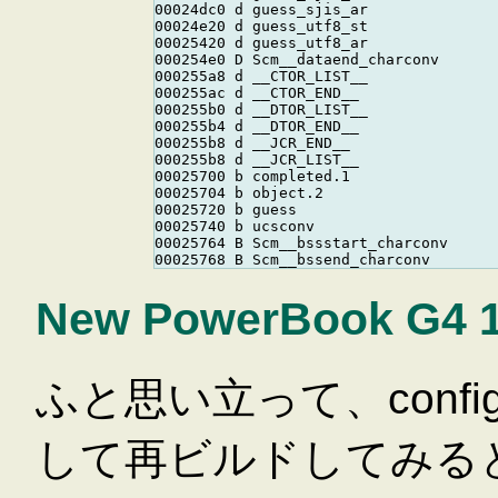
00024dc0 d guess_sjis_ar

00024e20 d guess_utf8_st

00025420 d guess_utf8_ar

000254e0 D Scm__dataend_charconv

000255a8 d __CTOR_LIST__

000255ac d __CTOR_END__

000255b0 d __DTOR_LIST__

000255b4 d __DTOR_END__

000255b8 d __JCR_END__

000255b8 d __JCR_LIST__

00025700 b completed.1

00025704 b object.2

00025720 b guess

00025740 b ucsconv

00025764 B Scm__bssstart_charconv

New PowerBook G4 
ふと思い立って、configu
して再ビルドしてみると