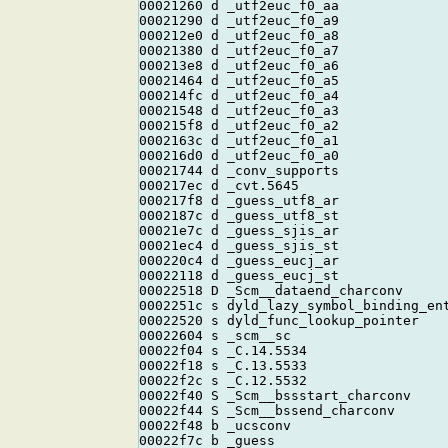
00021260 d _utf2euc_f0_aa

00021290 d _utf2euc_f0_a9

000212e0 d _utf2euc_f0_a8

00021380 d _utf2euc_f0_a7

000213e8 d _utf2euc_f0_a6

00021464 d _utf2euc_f0_a5

000214fc d _utf2euc_f0_a4

00021548 d _utf2euc_f0_a3

000215f8 d _utf2euc_f0_a2

0002163c d _utf2euc_f0_a1

000216d0 d _utf2euc_f0_a0

00021744 d _conv_supports

000217ec d _cvt.5645

000217f8 d _guess_utf8_ar

0002187c d _guess_utf8_st

00021e7c d _guess_sjis_ar

00021ec4 d _guess_sjis_st

000220c4 d _guess_eucj_ar

00022118 d _guess_eucj_st

00022518 D _Scm__dataend_charconv

0002251c s dyld_lazy_symbol_binding_ent
00022520 s dyld_func_lookup_pointer

00022604 s _scm__sc

00022f04 s _C.14.5534

00022f18 s _C.13.5533

00022f2c s _C.12.5532

00022f40 S _Scm__bssstart_charconv

00022f44 S _Scm__bssend_charconv

00022f48 b _ucsconv
