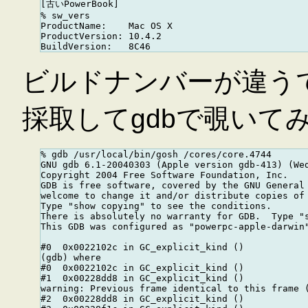
[古いPowerBook]

% sw_vers

ProductName:    Mac OS X

ProductVersion: 10.4.2

ビルドナンバーが違うで
採取してgdbで覗いてみる
% gdb /usr/local/bin/gosh /cores/core.4744 

GNU gdb 6.1-20040303 (Apple version gdb-413) (Wed
Copyright 2004 Free Software Foundation, Inc.

GDB is free software, covered by the GNU General 
welcome to change it and/or distribute copies of 
Type "show copying" to see the conditions.

There is absolutely no warranty for GDB.  Type "s
This GDB was configured as "powerpc-apple-darwin"
#0  0x0022102c in GC_explicit_kind ()

(gdb) where

#0  0x0022102c in GC_explicit_kind ()

#1  0x00228dd8 in GC_explicit_kind ()

warning: Previous frame identical to this frame (
#2  0x00228dd8 in GC_explicit_kind ()
