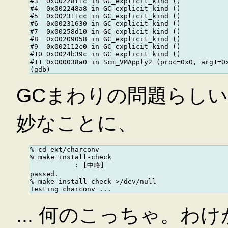
#3  0x00228f1c in GC_explicit_kind ()

#4  0x002248a8 in GC_explicit_kind ()

#5  0x002311cc in GC_explicit_kind ()

#6  0x00231630 in GC_explicit_kind ()

#7  0x00258d10 in GC_explicit_kind ()

#8  0x00209058 in GC_explicit_kind ()

#9  0x002112c0 in GC_explicit_kind ()

#10 0x0024b39c in GC_explicit_kind ()

#11 0x000038a0 in Scm_VMApply2 (proc=0x0, arg1=0x
GCまわりの問題らしい。
妙なことに、
% cd ext/charconv

% make install-check

           : [中略]

passed.

% make install-check >/dev/null

... 何のこっちゃ。わ