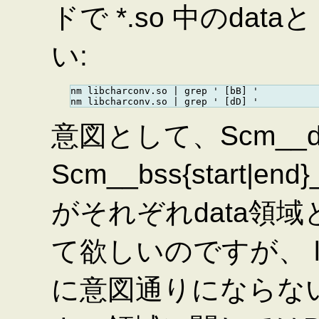
ドで *.so 中のda
い:
nm libcharconv.so | grep ' [bB] '

意図として、Scm__data{
Scm__bss{start|e
がそれぞれdata領域
て欲しいのですが、 
に意図通りにならな