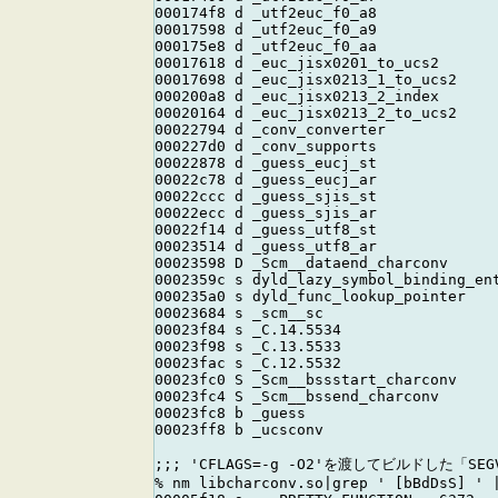
000174f8 d _utf2euc_f0_a8

00017598 d _utf2euc_f0_a9

000175e8 d _utf2euc_f0_aa

00017618 d _euc_jisx0201_to_ucs2

00017698 d _euc_jisx0213_1_to_ucs2

000200a8 d _euc_jisx0213_2_index

00020164 d _euc_jisx0213_2_to_ucs2

00022794 d _conv_converter

000227d0 d _conv_supports

00022878 d _guess_eucj_st

00022c78 d _guess_eucj_ar

00022ccc d _guess_sjis_st

00022ecc d _guess_sjis_ar

00022f14 d _guess_utf8_st

00023514 d _guess_utf8_ar

00023598 D _Scm__dataend_charconv

0002359c s dyld_lazy_symbol_binding_ent
000235a0 s dyld_func_lookup_pointer

00023684 s _scm__sc

00023f84 s _C.14.5534

00023f98 s _C.13.5533

00023fac s _C.12.5532

00023fc0 S _Scm__bssstart_charconv

00023fc4 S _Scm__bssend_charconv

00023fc8 b _guess

00023ff8 b _ucsconv

;;; 'CFLAGS=-g -O2'を渡してビルドした「SE
% nm libcharconv.so|grep ' [bBdDsS] ' |