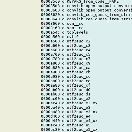
000085c0 d KEYARG_from_code__NAME

000085d8 d convlib_open_output_conversi
00008600 d convlib_open_output_conversi
00008620 d convlib_ces_guess_from_strin
00008640 d convlib_ces_guess_from_strin
00008660 d scm__sc

00008f60 d scm__rc

0000a54c d toplevels

0000a560 d cvt.0

0000a580 d utf2euc_c2

0000a600 d utf2euc_c3

0000a680 d utf2euc_c4

0000a700 d utf2euc_c5

0000a780 d utf2euc_c7

0000a800 d utf2euc_c9

0000a880 d utf2euc_ca

0000a900 d utf2euc_cb

0000a980 d utf2euc_cc

0000aa00 d utf2euc_ce

0000aa80 d utf2euc_cf

0000ab00 d utf2euc_d0

0000ab80 d utf2euc_d1

0000ac00 d utf2euc_e2

0000ac40 d utf2euc_e2_xx

0000ba40 d utf2euc_e3

0000ba80 d utf2euc_e3_xx

0000d400 d utf2euc_e4

0000d440 d utf2euc_e4_xx

0000ec40 d utf2euc_e5

0000ec80 d utf2euc_e5_xx
